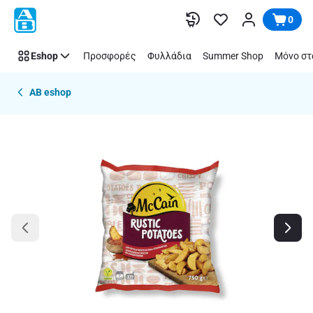
Παράλειψη
0
Eshop
Προσφορές
Φυλλάδια
Summer Shop
Μόνο στ
AB eshop