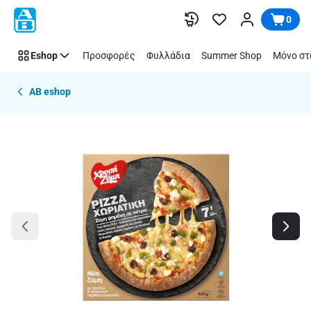
Παράλειψη
0
Eshop
Προσφορές
Φυλλάδια
Summer Shop
Μόνο στ
AB eshop