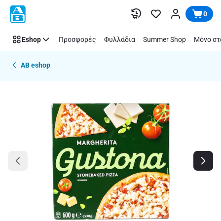
Παράλειψη
0
Eshop
Προσφορές
Φυλλάδια
Summer Shop
Μόνο στ
AB eshop