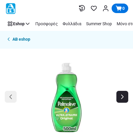
Παράλειψη
0
Eshop
Προσφορές
Φυλλάδια
Summer Shop
Μόνο στ
AB eshop