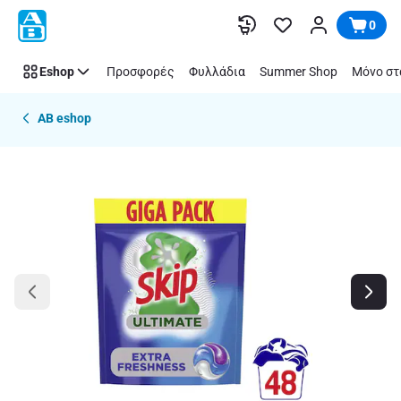
Παράλειψη
0
Eshop
Προσφορές
Φυλλάδια
Summer Shop
Μόνο στ
AB eshop