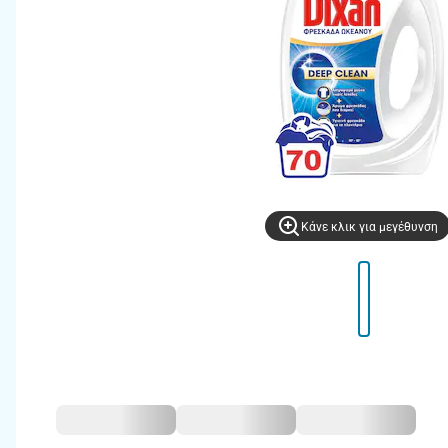
Kάνε κλικ για μεγέθυνση