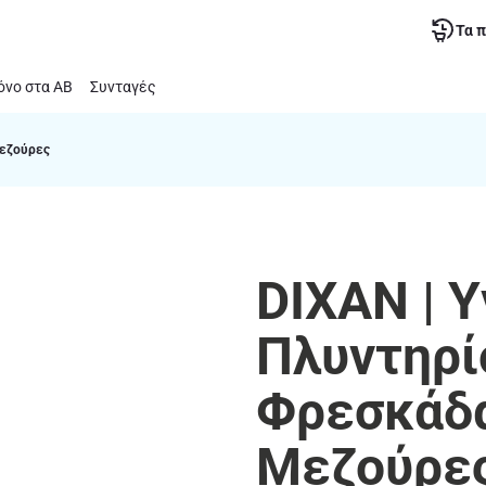
Τα 
νο στα ΑΒ
Συνταγές
Μεζούρες
DIXAN | 
Πλυντηρί
Φρεσκάδα
Μεζούρε