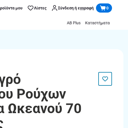
προϊόντα μου
Λίστες
Σύνδεση ή εγγραφή
0
AB Plus
Καταστήματα
Yγρό
ου Ρούχων
 Ωκεανού 70
ς