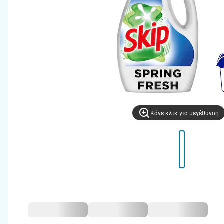
Kάνε κλικ για μεγέθυνση