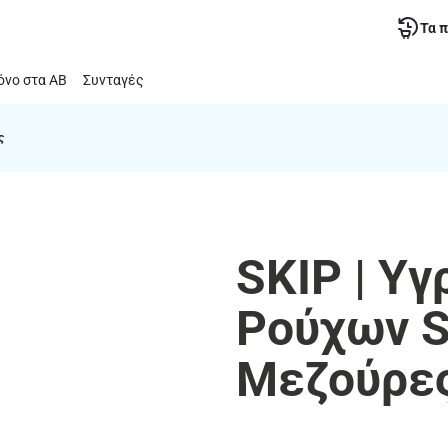
Τα 
νο στα ΑΒ
Συνταγές
ς
SKIP | Υ
Ρούχων S
Μεζούρε