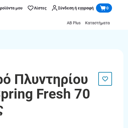
προϊόντα μου
Λίστες
Σύνδεση ή εγγραφή
0
AB Plus
Καταστήματα
γρό Πλυντηρίου
pring Fresh 70
ς