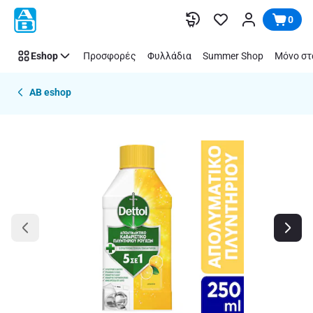
Παράλειψη
0
Eshop
Προσφορές
Φυλλάδια
Summer Shop
Μόνο στ
AB eshop