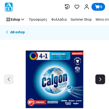
Παράλειψη
0
Eshop
Προσφορές
Φυλλάδια
Summer Shop
Μόνο στ
AB eshop