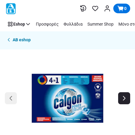
Παράλειψη
0
Eshop
Προσφορές
Φυλλάδια
Summer Shop
Μόνο στ
AB eshop