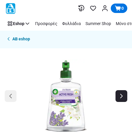
Παράλειψη
0
Eshop
Προσφορές
Φυλλάδια
Summer Shop
Μόνο στ
AB eshop