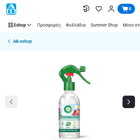
Παράλειψη
0
Eshop
Προσφορές
Φυλλάδια
Summer Shop
Μόνο στ
AB eshop