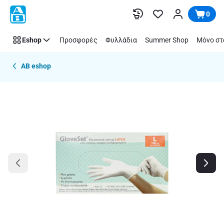
Παράλειψη
0
Eshop
Προσφορές
Φυλλάδια
Summer Shop
Μόνο στ
AB eshop