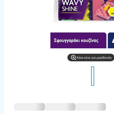
Kάνε κλικ για μεγέθυνση