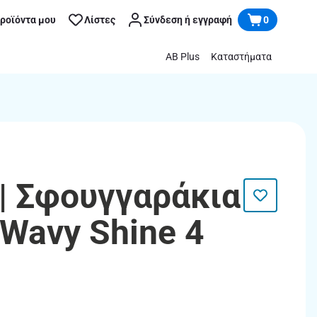
προϊόντα μου
Λίστες
Σύνδεση ή εγγραφή
0
AB Plus
Καταστήματα
| Σφουγγαράκια
 Wavy Shine 4