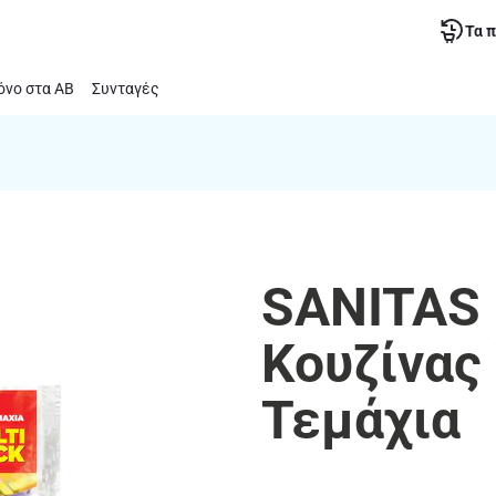
Τα 
νο στα ΑΒ
Συνταγές
SANITAS 
Κουζίνας
Τεμάχια