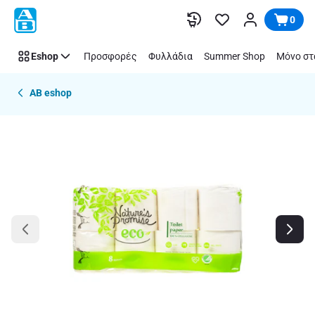
Παράλειψη
0
Eshop
Προσφορές
Φυλλάδια
Summer Shop
Μόνο στ
AB eshop