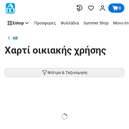
Παράλειψη
0
Eshop
Προσφορές
Φυλλάδια
Summer Shop
Μόνο στ
AB
Χαρτί oικιακής χρήσης
Φίλτρα & Ταξινόμηση