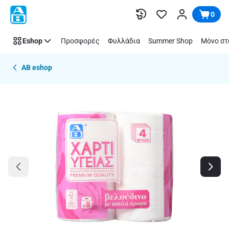
Παράλειψη
0
Eshop
Προσφορές
Φυλλάδια
Summer Shop
Μόνο στ
AB eshop