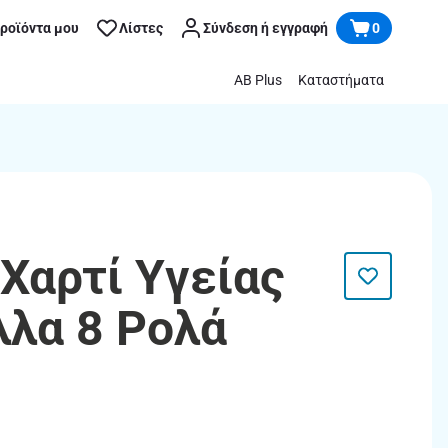
προϊόντα μου
Λίστες
Σύνδεση ή εγγραφή
0
AB Plus
Καταστήματα
 Χαρτί Υγείας
λλα 8 Ρολά