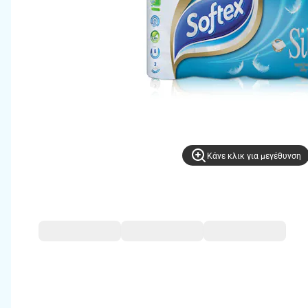
Kάνε κλικ για μεγέθυνση