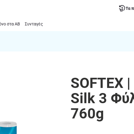
Τα 
νο στα ΑΒ
Συνταγές
SOFTEX |
Silk 3 Φύ
760g