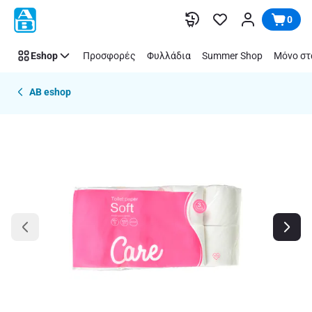
Παράλειψη
0
Eshop
Προσφορές
Φυλλάδια
Summer Shop
Μόνο στ
AB eshop