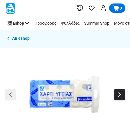
Παράλειψη
0
Eshop
Προσφορές
Φυλλάδια
Summer Shop
Μόνο στ
AB eshop