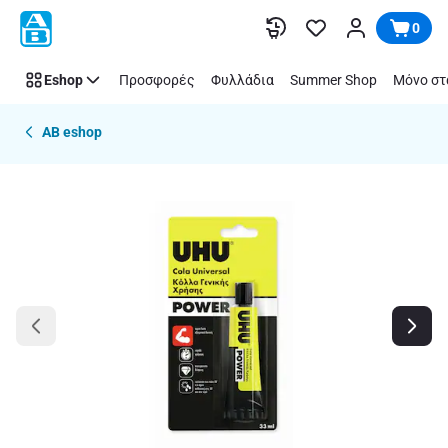
Παράλειψη
0
Eshop
Προσφορές
Φυλλάδια
Summer Shop
Μόνο στ
AB eshop