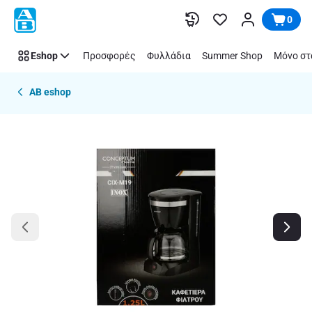
Παράλειψη
0
Eshop
Προσφορές
Φυλλάδια
Summer Shop
Μόνο στ
AB eshop