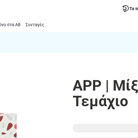
Τα 
νο στα ΑΒ
Συνταγές
APP | Μί
Τεμάχιο