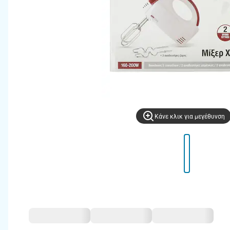
Kάνε κλικ για μεγέθυνση