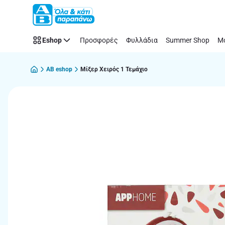
Παράλειψη
Eshop
Προσφορές
Φυλλάδια
Summer Shop
Μό
AB eshop
Μίξερ Χειρός 1 Τεμάχιο