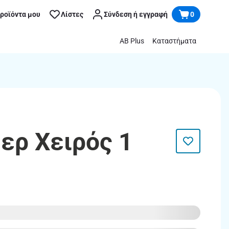
προϊόντα μου
Λίστες
Σύνδεση ή εγγραφή
0
AB Plus
Καταστήματα
ξερ Χειρός 1