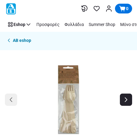
Παράλειψη
0
Eshop
Προσφορές
Φυλλάδια
Summer Shop
Μόνο στ
AB eshop