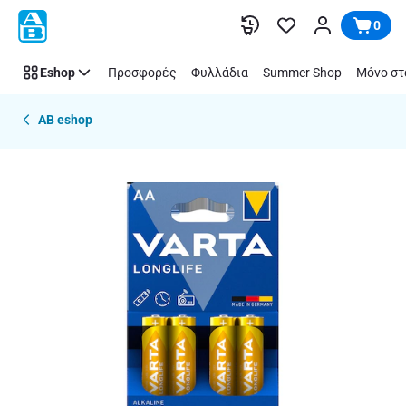
Παράλειψη
0
Eshop
Προσφορές
Φυλλάδια
Summer Shop
Μόνο στ
AB eshop