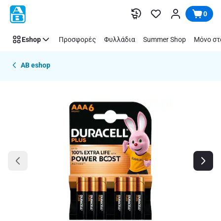
Παράλειψη
0
Eshop
Προσφορές
Φυλλάδια
Summer Shop
Μόνο στ
AB eshop