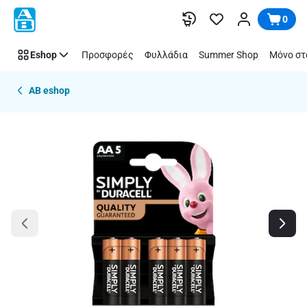
Παράλειψη
0
Eshop
Προσφορές
Φυλλάδια
Summer Shop
Μόνο στ
AB eshop