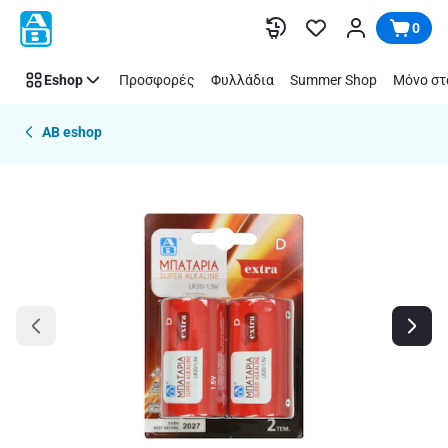
Παράλειψη
0
Eshop
Προσφορές
Φυλλάδια
Summer Shop
Μόνο στ
AB eshop