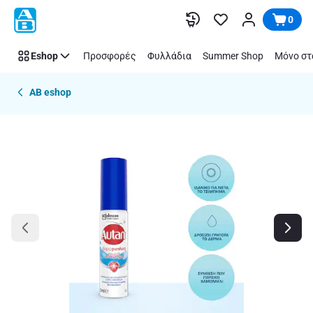
Παράλειψη
0
Eshop
Προσφορές
Φυλλάδια
Summer Shop
Μόνο στ
AB eshop