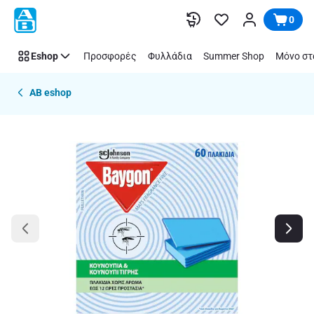
Παράλειψη
0
Eshop
Προσφορές
Φυλλάδια
Summer Shop
Μόνο στ
AB eshop