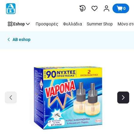
Παράλειψη
0
Eshop
Προσφορές
Φυλλάδια
Summer Shop
Μόνο στ
AB eshop