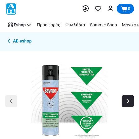
Παράλειψη
0
Eshop
Προσφορές
Φυλλάδια
Summer Shop
Μόνο στ
AB eshop