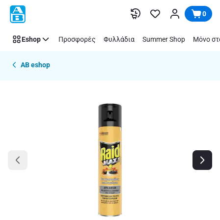
Παράλειψη
0
Eshop
Προσφορές
Φυλλάδια
Summer Shop
Μόνο στ
AB eshop