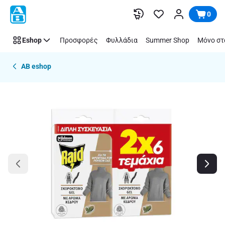
Παράλειψη
0
Eshop
Προσφορές
Φυλλάδια
Summer Shop
Μόνο στ
AB eshop