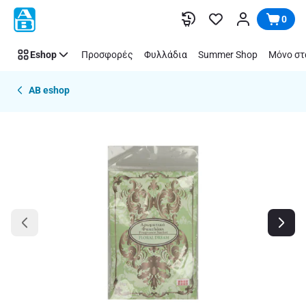
Παράλειψη
0
Eshop
Προσφορές
Φυλλάδια
Summer Shop
Μόνο στ
AB eshop