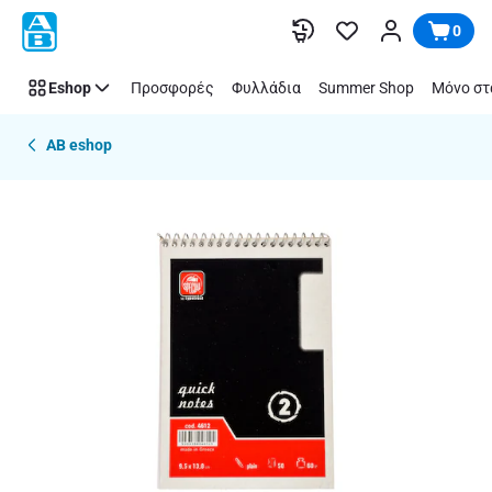
Παράλειψη
0
Eshop
Προσφορές
Φυλλάδια
Summer Shop
Μόνο στ
AB eshop