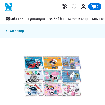
Παράλειψη
0
Eshop
Προσφορές
Φυλλάδια
Summer Shop
Μόνο στ
AB eshop