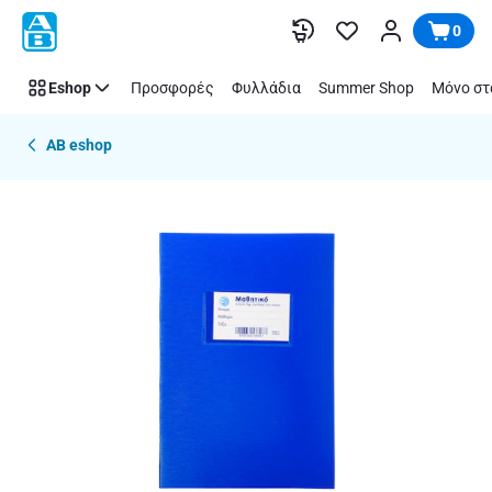
Παράλειψη
0
Eshop
Προσφορές
Φυλλάδια
Summer Shop
Μόνο στ
AB eshop