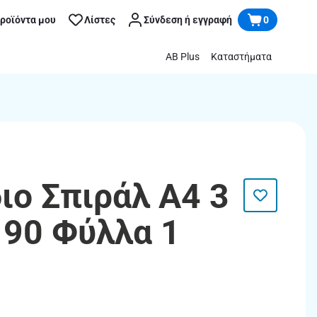
προϊόντα μου
Λίστες
Σύνδεση ή εγγραφή
0
AB Plus
Καταστήματα
διο Σπιράλ Α4 3
90 Φύλλα 1