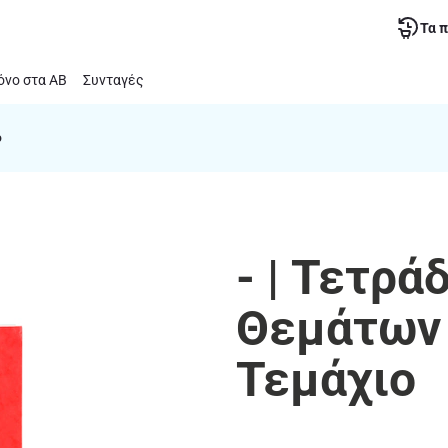
Τα 
νο στα ΑΒ
Συνταγές
ο
- | Τετρά
Θεμάτων 
Τεμάχιο