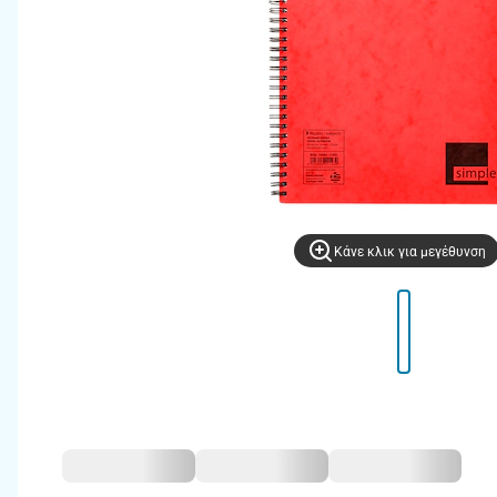
Kάνε κλικ για μεγέθυνση