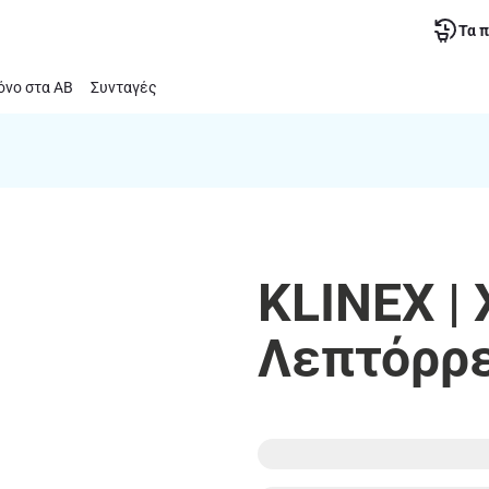
Τα 
νο στα ΑΒ
Συνταγές
KLINEX |
Λεπτόρρε