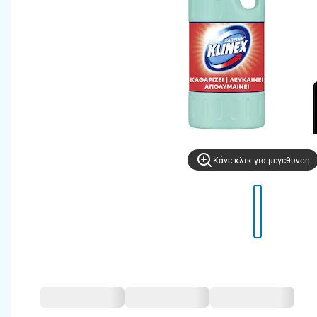
Kάνε κλικ για μεγέθυνση