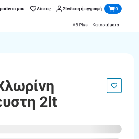
προϊόντα μου
Λίστες
Σύνδεση ή εγγραφή
0
AB Plus
Καταστήματα
 Χλωρίνη
υστη 2lt