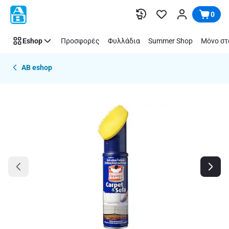
Παράλειψη
0
Eshop
Προσφορές
Φυλλάδια
Summer Shop
Μόνο στ
AB eshop