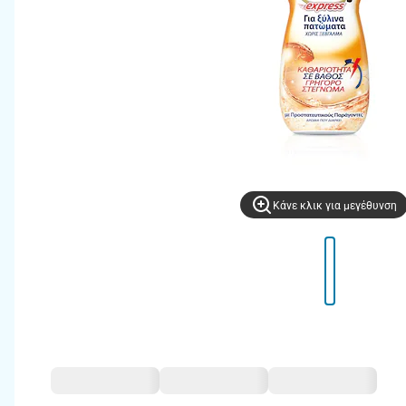
Kάνε κλικ για μεγέθυνση