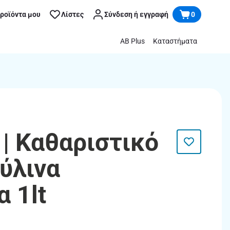
προϊόντα μου
Λίστες
Σύνδεση ή εγγραφή
0
AB Plus
Καταστήματα
| Καθαριστικό
ύλινα
 1lt