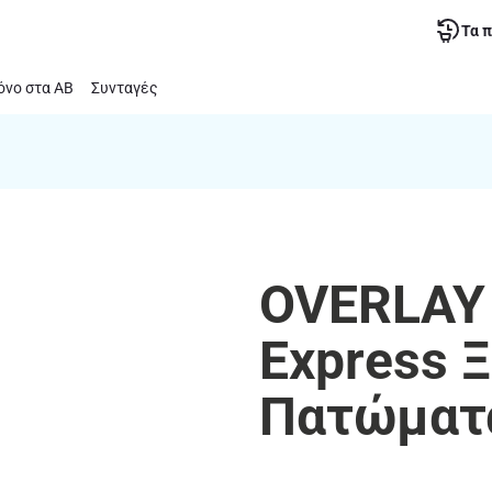
Τα 
νο στα ΑΒ
Συνταγές
OVERLAY 
Express Ξ
Πατώματα