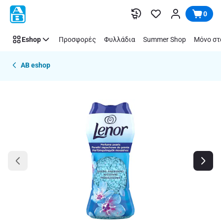
Παράλειψη
0
Eshop
Προσφορές
Φυλλάδια
Summer Shop
Μόνο στ
AB eshop