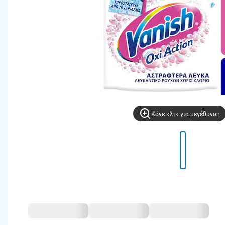
Kάνε κλικ για μεγέθυνση