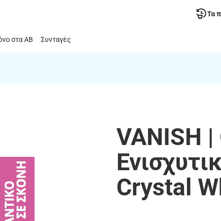
Τα 
νο στα ΑΒ
Συνταγές
VANISH | 
Ενισχυτι
Crystal W