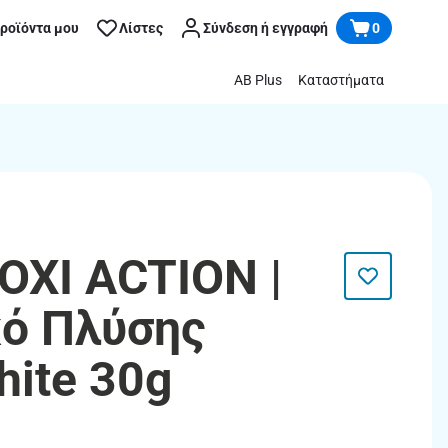
προϊόντα μου
Λίστες
Σύνδεση ή εγγραφή
0
AB Plus
Καταστήματα
OXI ACTION |
κό Πλύσης
hite 30g