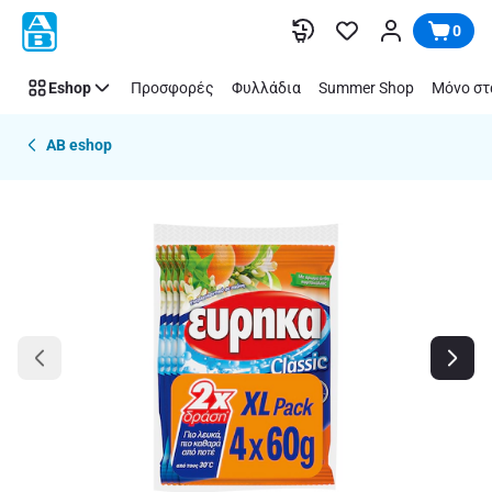
Παράλειψη
0
Eshop
Προσφορές
Φυλλάδια
Summer Shop
Μόνο στ
AB eshop