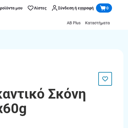
προϊόντα μου
Λίστες
Σύνδεση ή εγγραφή
0
AB Plus
Καταστήματα
αντικό Σκόνη
x60g