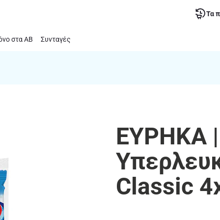
Τα 
νο στα ΑΒ
Συνταγές
ΕΥΡΗΚΑ |
Υπερλευκ
Classic 4