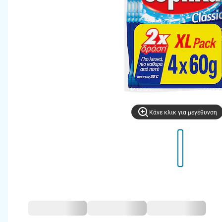
Kάνε κλικ για μεγέθυνση