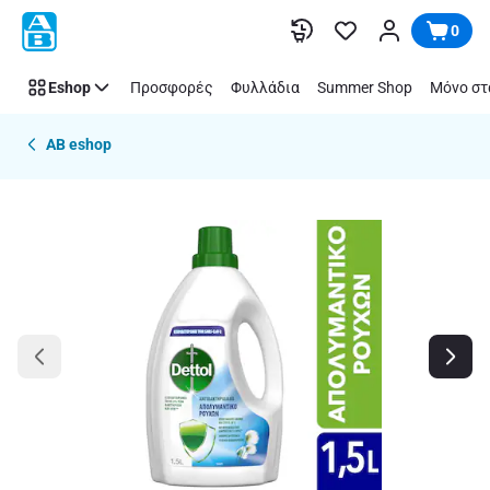
Παράλειψη
0
Eshop
Προσφορές
Φυλλάδια
Summer Shop
Μόνο στ
AB eshop