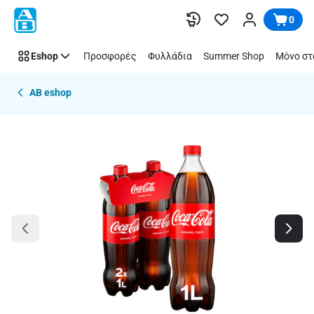
Παράλειψη
0
Eshop
Προσφορές
Φυλλάδια
Summer Shop
Μόνο στ
AB eshop