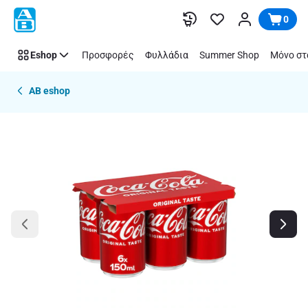
Παράλειψη
0
Eshop
Προσφορές
Φυλλάδια
Summer Shop
Μόνο στ
AB eshop