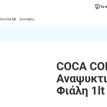
Τα 
νο στα ΑΒ
Συνταγές
COCA COL
Αναψυκτι
Φιάλη 1lt