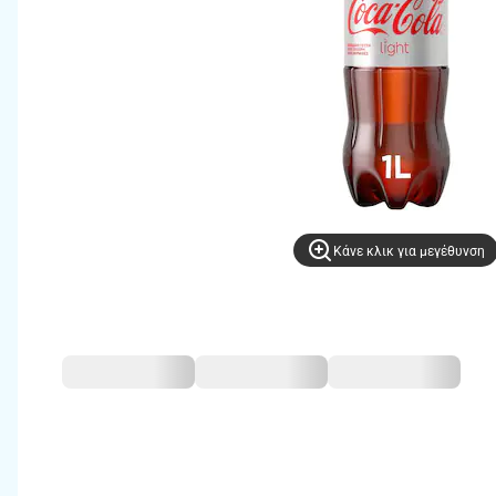
Kάνε κλικ για μεγέθυνση