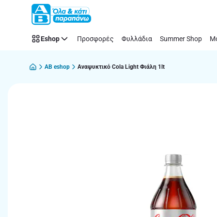
Παράλειψη
Eshop
Προσφορές
Φυλλάδια
Summer Shop
Μό
AB eshop
Αναψυκτικό Cola Light Φιάλη 1lt