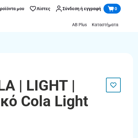
προϊόντα μου
Λίστες
Σύνδεση ή εγγραφή
0
AB Plus
Καταστήματα
A | LIGHT |
κό Cola Light